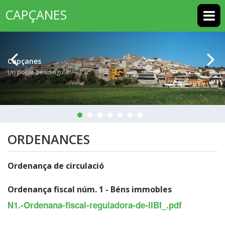
CAPÇANES
Capçanes
Un poble ben singular
ORDENANCES
Ordenança de circulació
Ordenança fiscal núm. 1 - Béns immobles
N1.-Ordenana-fiscal-reguladora-de-lIBI_.pdf