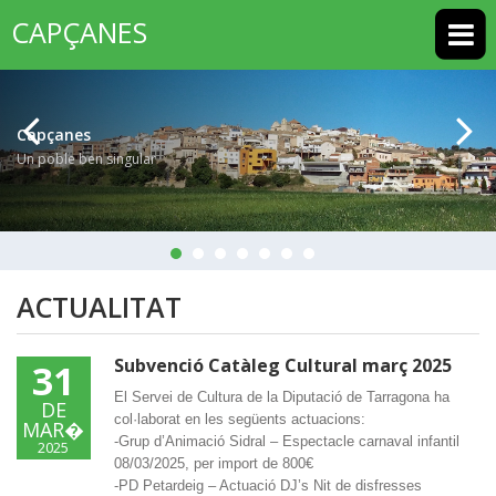
CAPÇANES
Capçanes
Un poble ben singular
ACTUALITAT
Subvenció Catàleg Cultural març 2025
31
El Servei de Cultura de la Diputació de Tarragona ha
DE
col·laborat en les següents actuacions:
MAR�
-Grup d’Animació Sidral – Espectacle carnaval infantil
2025
08/03/2025, per import de 800€
-PD Petardeig – Actuació DJ’s Nit de disfresses